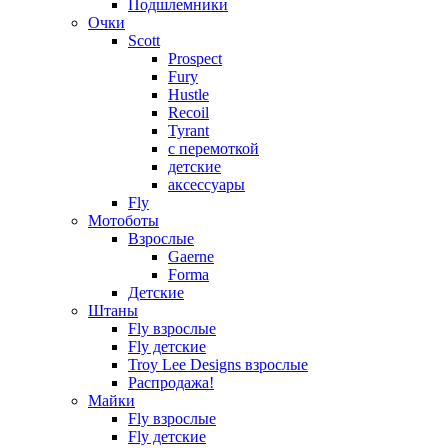
Подшлемники
Очки
Scott
Prospect
Fury
Hustle
Recoil
Tyrant
с перемоткой
детские
аксессуары
Fly
Мотоботы
Взрослые
Gaerne
Forma
Детские
Штаны
Fly взрослые
Fly детские
Troy Lee Designs взрослые
Распродажа!
Майки
Fly взрослые
Fly детские