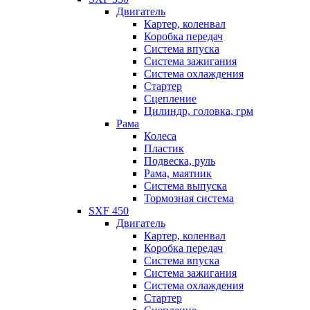
Двигатель
Картер, коленвал
Коробка передач
Система впуска
Система зажигания
Система охлаждения
Стартер
Сцепление
Цилиндр, головка, грм
Рама
Колеса
Пластик
Подвеска, руль
Рама, маятник
Система выпуска
Тормозная система
SXF 450
Двигатель
Картер, коленвал
Коробка передач
Система впуска
Система зажигания
Система охлаждения
Стартер