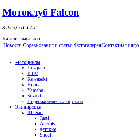
Мотоклуб Falcon
8 (963)
710-07-15
Каталог магазина
Новости
Соревнования и статьи
Фотогалерея
Контактная инф
Мотоциклы
Husqvarna
KTM
Kawasaki
Honda
Yamaha
Suzuki
Подержанные мотоциклы
Экипировка
Шлемы
Just1
Acerbis
детские
Shoei