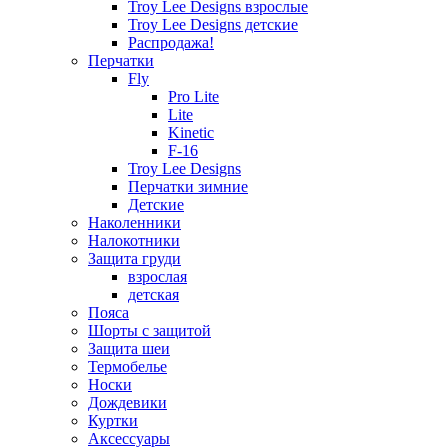
Troy Lee Designs взрослые
Troy Lee Designs детские
Распродажа!
Перчатки
Fly
Pro Lite
Lite
Kinetic
F-16
Troy Lee Designs
Перчатки зимние
Детские
Наколенники
Налокотники
Защита груди
взрослая
детская
Пояса
Шорты с защитой
Защита шеи
Термобелье
Носки
Дождевики
Куртки
Аксессуары