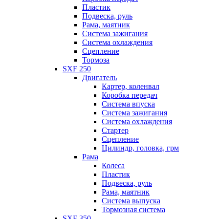
Пластик
Подвеска, руль
Рама, маятник
Система зажигания
Система охлаждения
Сцепление
Тормоза
SXF 250
Двигатель
Картер, коленвал
Коробка передач
Система впуска
Система зажигания
Система охлаждения
Стартер
Сцепление
Цилиндр, головка, грм
Рама
Колеса
Пластик
Подвеска, руль
Рама, маятник
Система выпуска
Тормозная система
SXF 350