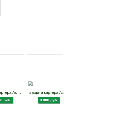
Защита картера Acerbis для Kawasaki KX250 25-26
Защита картера Acerbis для Kawasaki KX250 21-24/KX450 19-23
Dunlop Geomax MX53 110/90-19
00 руб.
8 000 руб.
13 700 руб.