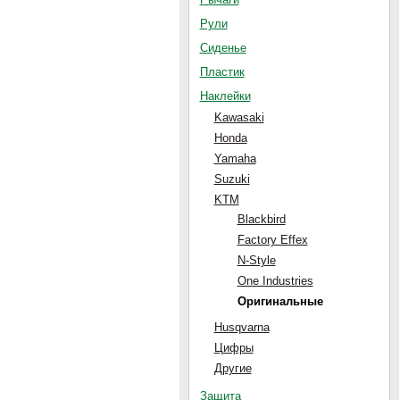
Рули
Сиденье
Пластик
Наклейки
Kawasaki
Honda
Yamaha
Suzuki
KTM
Blackbird
Factory Effex
N-Style
One Industries
Оригинальные
Husqvarna
Цифры
Другие
Защита