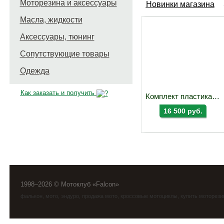
Моторезина и аксессуары
Новинки магазина
Масла, жидкости
Аксессуары, тюнинг
Сопутствующие товары
Одежда
Как заказать и получить
Комплект пластика Acerbis EXC/EXC-F 2026
16 500 руб.
1998–2026 © Мотоклуб «Falcon»
фалькон
,
мото
,
эндуро
, продажа мото, кроссовые мотоциклы, купить моторези