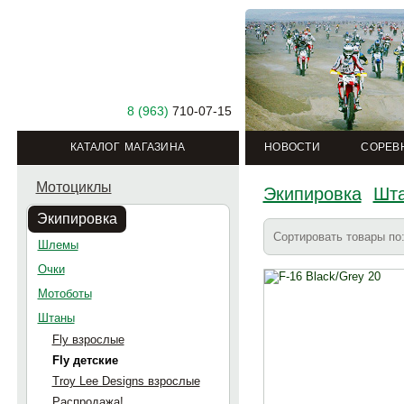
8 (963)
710-07-15
КАТАЛОГ МАГАЗИНА
НОВОСТИ
СОРЕВ
Мотоциклы
Экипировка
Шт
Экипировка
Сортировать товары п
Шлемы
Очки
Мотоботы
Штаны
Fly взрослые
Fly детские
Troy Lee Designs взрослые
Распродажа!