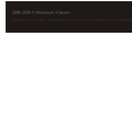
1998–2026 © Мотоклуб «Falcon»
фалькон
,
мото
,
эндуро
, продажа мото, кроссовые мотоциклы, купить моторези