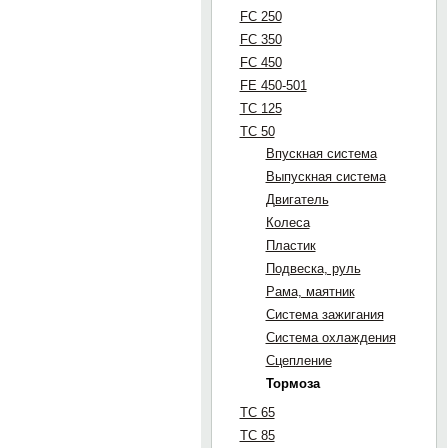
FC 250
FC 350
FC 450
FE 450-501
TC 125
TC 50
Впускная система
Выпускная система
Двигатель
Колеса
Пластик
Подвеска, руль
Рама, маятник
Система зажигания
Система охлаждения
Сцепление
Тормоза
TC 65
TC 85