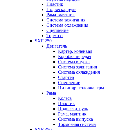
Пластик
Подвеска, руль
Рама, маятник
Система зажигания
Система охлаждения
Сцепление
Тормоза
SXF 250
Двигатель
Картер, коленвал
Коробка передач
Система впуска
Система зажигания
Система охлаждения
Стартер
Сцепление
Цилиндр, головка, грм
Рама
Колеса
Пластик
Подвеска, руль
Рама, маятник
Система выпуска
Тормозная система
SXF 350