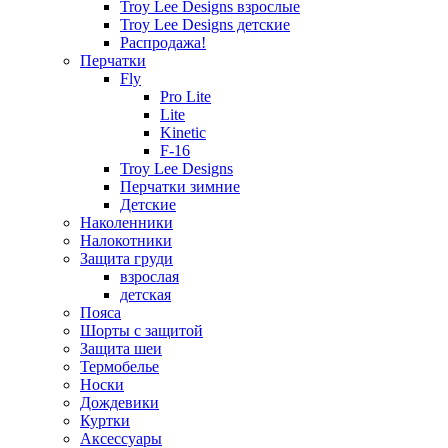
Troy Lee Designs взрослые
Troy Lee Designs детские
Распродажа!
Перчатки
Fly
Pro Lite
Lite
Kinetic
F-16
Troy Lee Designs
Перчатки зимние
Детские
Наколенники
Налокотники
Защита груди
взрослая
детская
Пояса
Шорты с защитой
Защита шеи
Термобелье
Носки
Дождевики
Куртки
Аксессуары