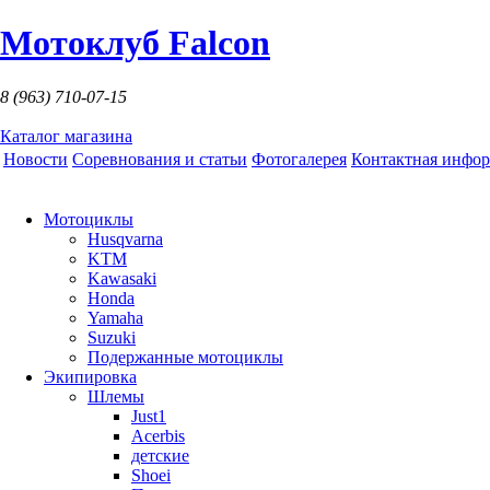
Мотоклуб Falcon
8 (963)
710-07-15
Каталог магазина
Новости
Соревнования и статьи
Фотогалерея
Контактная инфо
Мотоциклы
Husqvarna
KTM
Kawasaki
Honda
Yamaha
Suzuki
Подержанные мотоциклы
Экипировка
Шлемы
Just1
Acerbis
детские
Shoei