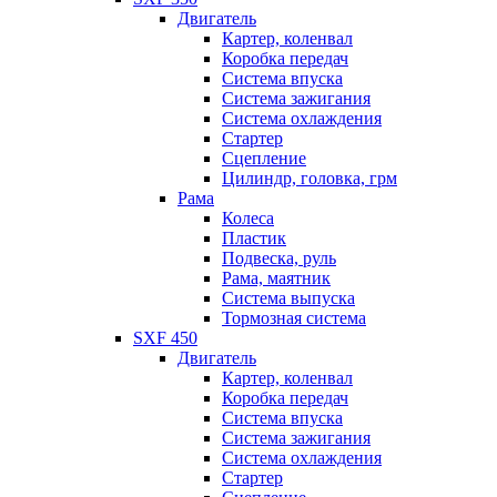
Двигатель
Картер, коленвал
Коробка передач
Система впуска
Система зажигания
Система охлаждения
Стартер
Сцепление
Цилиндр, головка, грм
Рама
Колеса
Пластик
Подвеска, руль
Рама, маятник
Система выпуска
Тормозная система
SXF 450
Двигатель
Картер, коленвал
Коробка передач
Система впуска
Система зажигания
Система охлаждения
Стартер