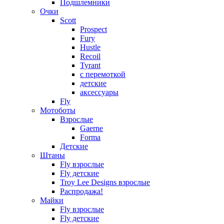
Подшлемники
Очки
Scott
Prospect
Fury
Hustle
Recoil
Tyrant
с перемоткой
детские
аксессуары
Fly
Мотоботы
Взрослые
Gaerne
Forma
Детские
Штаны
Fly взрослые
Fly детские
Troy Lee Designs взрослые
Распродажа!
Майки
Fly взрослые
Fly детские