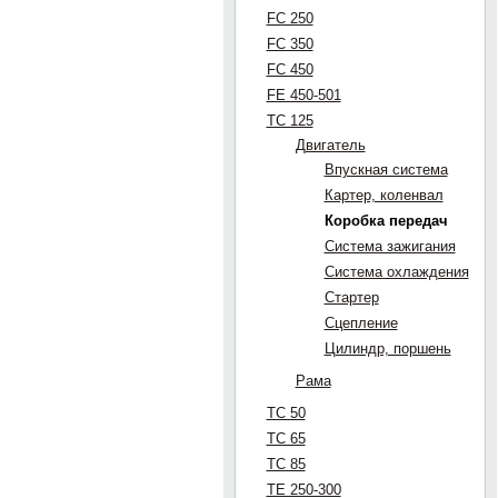
FC 250
FC 350
FC 450
FE 450-501
TC 125
Двигатель
Впускная система
Картер, коленвал
Коробка передач
Система зажигания
Система охлаждения
Стартер
Сцепление
Цилиндр, поршень
Рама
TC 50
TC 65
TC 85
TE 250-300