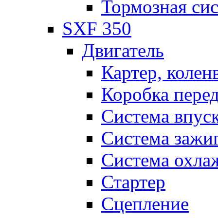
Тормозная си
SXF 350
Двигатель
Картер, колен
Коробка пере
Система впус
Система зажи
Система охла
Стартер
Сцепление