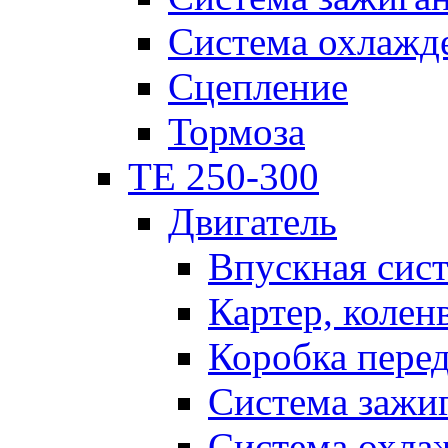
Система охлажд
Сцепление
Тормоза
TE 250-300
Двигатель
Впускная сис
Картер, колен
Коробка пере
Система зажи
Система охла