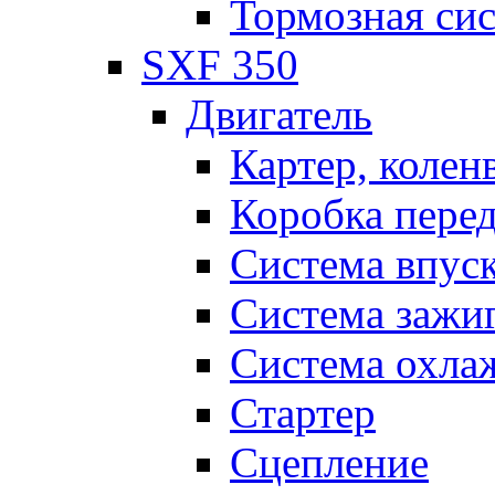
Тормозная си
SXF 350
Двигатель
Картер, колен
Коробка пере
Система впус
Система зажи
Система охла
Стартер
Сцепление