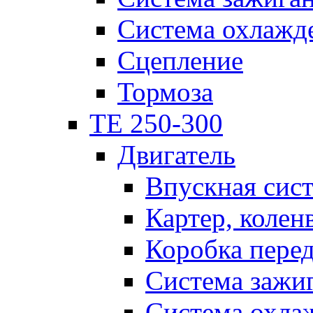
Система охлажд
Сцепление
Тормоза
TE 250-300
Двигатель
Впускная сис
Картер, колен
Коробка пере
Система зажи
Система охла