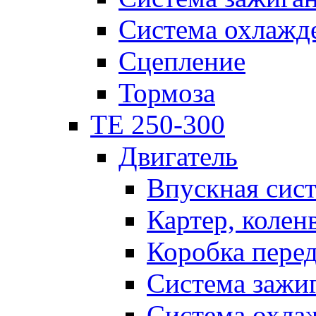
Система охлажд
Сцепление
Тормоза
TE 250-300
Двигатель
Впускная сис
Картер, колен
Коробка пере
Система зажи
Система охла