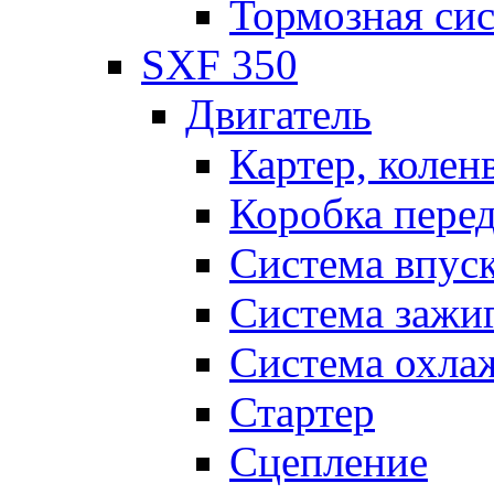
Тормозная си
SXF 350
Двигатель
Картер, колен
Коробка пере
Система впус
Система зажи
Система охла
Стартер
Сцепление