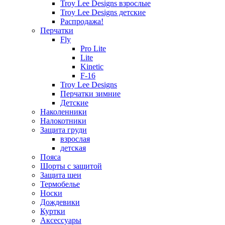
Troy Lee Designs взрослые
Troy Lee Designs детские
Распродажа!
Перчатки
Fly
Pro Lite
Lite
Kinetic
F-16
Troy Lee Designs
Перчатки зимние
Детские
Наколенники
Налокотники
Защита груди
взрослая
детская
Пояса
Шорты с защитой
Защита шеи
Термобелье
Носки
Дождевики
Куртки
Аксессуары