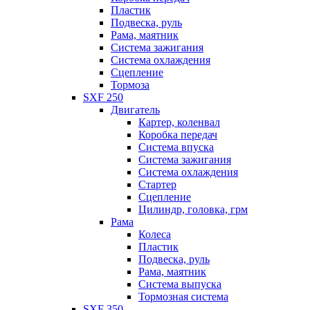
Пластик
Подвеска, руль
Рама, маятник
Система зажигания
Система охлаждения
Сцепление
Тормоза
SXF 250
Двигатель
Картер, коленвал
Коробка передач
Система впуска
Система зажигания
Система охлаждения
Стартер
Сцепление
Цилиндр, головка, грм
Рама
Колеса
Пластик
Подвеска, руль
Рама, маятник
Система выпуска
Тормозная система
SXF 350