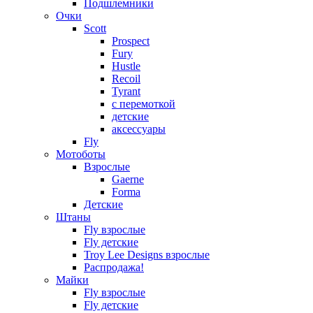
Подшлемники
Очки
Scott
Prospect
Fury
Hustle
Recoil
Tyrant
с перемоткой
детские
аксессуары
Fly
Мотоботы
Взрослые
Gaerne
Forma
Детские
Штаны
Fly взрослые
Fly детские
Troy Lee Designs взрослые
Распродажа!
Майки
Fly взрослые
Fly детские