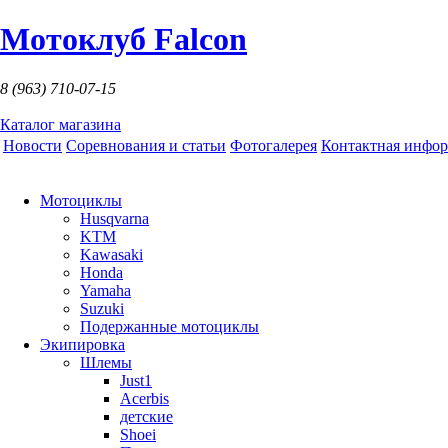
Мотоклуб Falcon
8 (963)
710-07-15
Каталог магазина
Новости
Соревнования и статьи
Фотогалерея
Контактная инфо
Мотоциклы
Husqvarna
KTM
Kawasaki
Honda
Yamaha
Suzuki
Подержанные мотоциклы
Экипировка
Шлемы
Just1
Acerbis
детские
Shoei