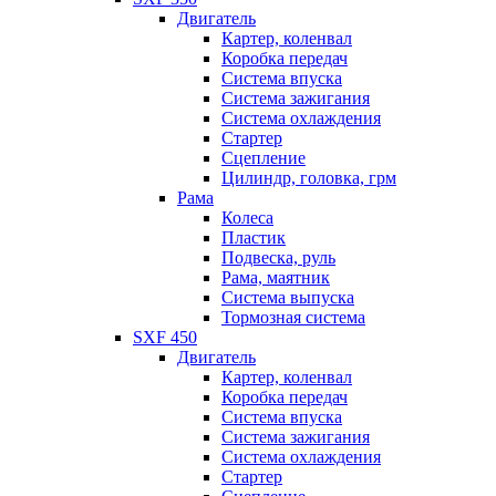
Двигатель
Картер, коленвал
Коробка передач
Система впуска
Система зажигания
Система охлаждения
Стартер
Сцепление
Цилиндр, головка, грм
Рама
Колеса
Пластик
Подвеска, руль
Рама, маятник
Система выпуска
Тормозная система
SXF 450
Двигатель
Картер, коленвал
Коробка передач
Система впуска
Система зажигания
Система охлаждения
Стартер