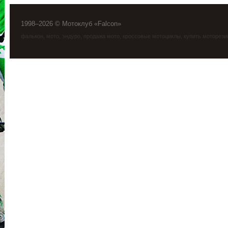
1998–2026 © Мотоклуб «Falcon»
фалькон
,
мото
,
эндуро
, продажа мото, кроссовые мотоциклы, купить моторези