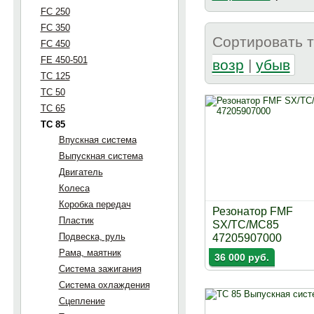
FC 250
FC 350
Сортировать 
FC 450
FE 450-501
возр
|
убыв
TC 125
TC 50
TC 65
TC 85
Впускная система
Выпускная система
Двигатель
Колеса
Коробка передач
Резонатор FMF
Пластик
SX/TC/MC85
Подвеска, руль
47205907000
Рама, маятник
36 000 руб.
Система зажигания
Система охлаждения
Сцепление