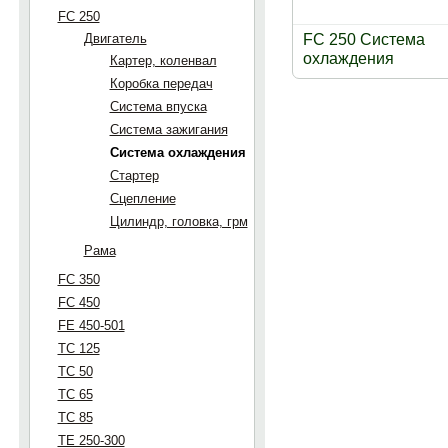
FC 250
Двигатель
FC 250 Система
охлаждения
Картер, коленвал
Коробка передач
Система впуска
Система зажигания
Система охлаждения
Стартер
Сцепление
Цилиндр, головка, грм
Рама
FC 350
FC 450
FE 450-501
TC 125
TC 50
TC 65
TC 85
TE 250-300