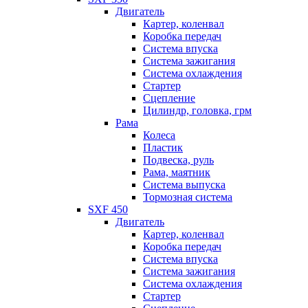
Двигатель
Картер, коленвал
Коробка передач
Система впуска
Система зажигания
Система охлаждения
Стартер
Сцепление
Цилиндр, головка, грм
Рама
Колеса
Пластик
Подвеска, руль
Рама, маятник
Система выпуска
Тормозная система
SXF 450
Двигатель
Картер, коленвал
Коробка передач
Система впуска
Система зажигания
Система охлаждения
Стартер