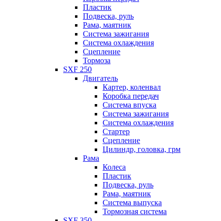
Пластик
Подвеска, руль
Рама, маятник
Система зажигания
Система охлаждения
Сцепление
Тормоза
SXF 250
Двигатель
Картер, коленвал
Коробка передач
Система впуска
Система зажигания
Система охлаждения
Стартер
Сцепление
Цилиндр, головка, грм
Рама
Колеса
Пластик
Подвеска, руль
Рама, маятник
Система выпуска
Тормозная система
SXF 350