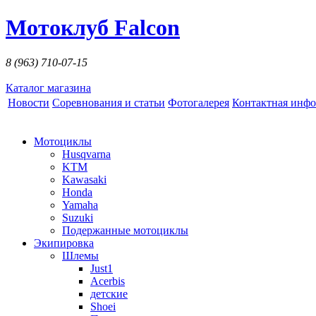
Мотоклуб Falcon
8 (963)
710-07-15
Каталог магазина
Новости
Соревнования и статьи
Фотогалерея
Контактная инф
Мотоциклы
Husqvarna
KTM
Kawasaki
Honda
Yamaha
Suzuki
Подержанные мотоциклы
Экипировка
Шлемы
Just1
Acerbis
детские
Shoei