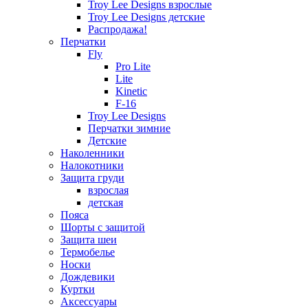
Troy Lee Designs взрослые
Troy Lee Designs детские
Распродажа!
Перчатки
Fly
Pro Lite
Lite
Kinetic
F-16
Troy Lee Designs
Перчатки зимние
Детские
Наколенники
Налокотники
Защита груди
взрослая
детская
Пояса
Шорты с защитой
Защита шеи
Термобелье
Носки
Дождевики
Куртки
Аксессуары