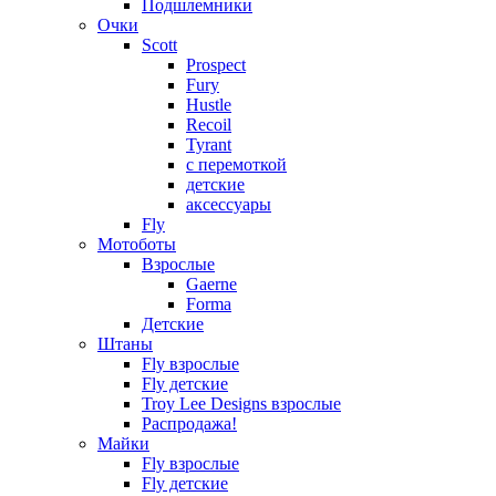
Подшлемники
Очки
Scott
Prospect
Fury
Hustle
Recoil
Tyrant
с перемоткой
детские
аксессуары
Fly
Мотоботы
Взрослые
Gaerne
Forma
Детские
Штаны
Fly взрослые
Fly детские
Troy Lee Designs взрослые
Распродажа!
Майки
Fly взрослые
Fly детские