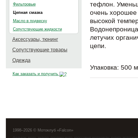
тефлон. Уменьш
Фильтровые
очень хорошее 
Цепная смазка
высокой темпер
Масло в подвеску
Водонепроница
Сопутствующие жидкости
летучих органи
Аксессуары, тюнинг
цепи.
Сопутствующие товары
Одежда
Упаковка: 500 
Как заказать и получить
1998–2026 © Мотоклуб «Falcon»
фалькон
,
мото
,
эндуро
, продажа мото, кроссовые мотоциклы, купить моторези