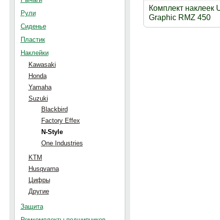
Комплект наклеек U
Рули
Graphic RMZ 450
Сиденье
Пластик
Наклейки
Kawasaki
Honda
Yamaha
Suzuki
Blackbird
Factory Effex
N-Style
One Industries
KTM
Husqvarna
Цифры
Другие
Защита
Ремкомплекты подшипников