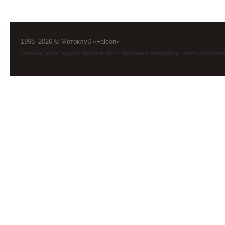
1998–2026 © Мотоклуб «Falcon»
фалькон
,
мото
,
эндуро
, продажа мото, кроссовые мотоциклы, купить моторези