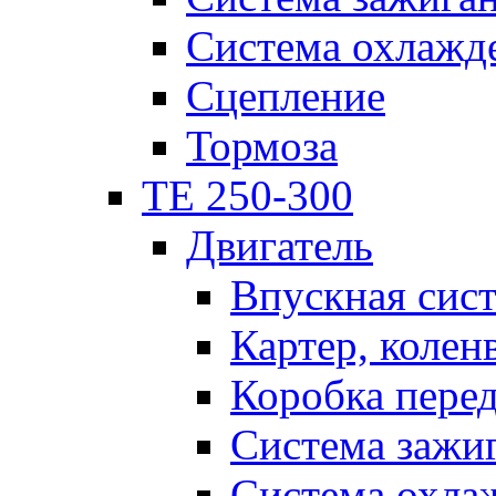
Система охлажд
Сцепление
Тормоза
TE 250-300
Двигатель
Впускная сис
Картер, колен
Коробка пере
Система зажи
Система охла