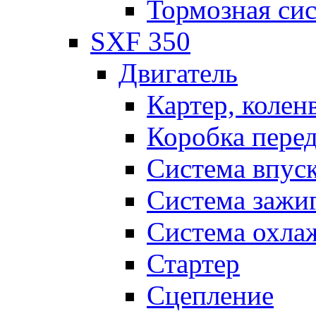
Тормозная си
SXF 350
Двигатель
Картер, колен
Коробка пере
Система впус
Система зажи
Система охла
Стартер
Сцепление