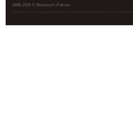
1998–2026 © Мотоклуб «Falcon»
фалькон
,
мото
,
эндуро
, продажа мото, кроссовые мотоциклы, купить моторези