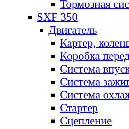
Тормозная си
SXF 350
Двигатель
Картер, колен
Коробка пере
Система впус
Система зажи
Система охла
Стартер
Сцепление