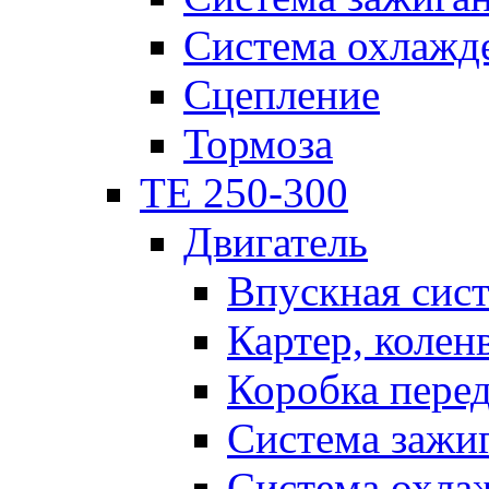
Система охлажд
Сцепление
Тормоза
TE 250-300
Двигатель
Впускная сис
Картер, колен
Коробка пере
Система зажи
Система охла