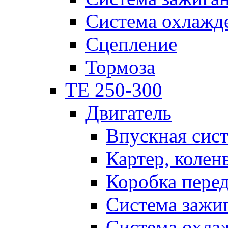
Система охлажд
Сцепление
Тормоза
TE 250-300
Двигатель
Впускная сис
Картер, колен
Коробка пере
Система зажи
Система охла