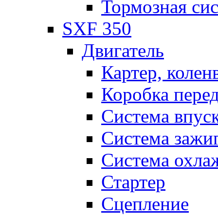
Тормозная си
SXF 350
Двигатель
Картер, колен
Коробка пере
Система впус
Система зажи
Система охла
Стартер
Сцепление